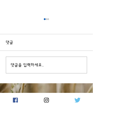
제목 : 위대한 만남(요한복음
제목 : 은혜와 진
1:35~42)
더라(요한복음1:1
중앙교회 성도 여러분 건강과 신종
하나님은 우리들에게
댓글
코로나로 부터 안전을 위해 기도합
를 풍성히 충만히 주
니다 지난주 설교를 정리해 봅니다
두는 그 풍성한 은혜
제목 : 위대한 만남 성경 : 요 1장
다 그리고 은혜를 은
댓글을 입력하세요.
35-42절 말씀 역사에 카이로스
진리를 받아야 한다 
사건 (역사의 방향을 바꾸는 의미
혜는 질식하게 한다 
심장한 사건) 이것은 민족과 예수
은혜가 풍성한 말씀을
님의...
한다 그때 우리의...
이웃사랑을 실천하는
실천의 교회에 대해 알아보세요!
(051)513-1102
bcbbc@naver.com