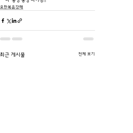
다  중앙 중앙 파이팅!!
요한복음강해
전체 보기
최근 게시물